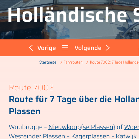
Holländische 
Vorige
Volgende
Route 7002: 7 Tage Hollands
Startseite
Fahrrouten
Route 7002
Route für 7 Tage über die Holla
Plassen
Woubrugge –
Nieuwkoop(se Plassen)
of
Woe
Westeinder Plassen
–
Kagerplassen
–
Katwijk