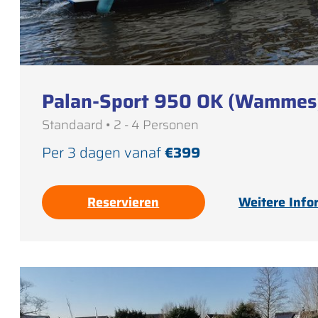
Palan-Sport 950 OK (Wammes
Standaard • 2 - 4 Personen
Per 3 dagen vanaf
€399
Reservieren
Weitere Info