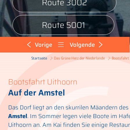
Route 3002
Route 5001
Vorige
Volgende
Route 7002
Bootsfahrt
Startseite
Das Grüne Herz der Niederlande
Bootsfahrt Uithoorn
Auf der Amstel
Das Dorf liegt an den skurrilen Mäandern des
Amstel
. Im Sommer legen viele Boote im Haf
Uithoorn an. Am Kai finden Sie einige Restaur